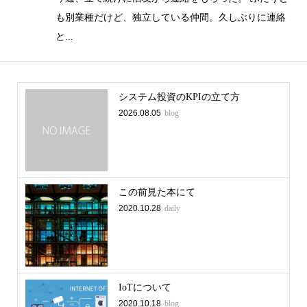
も別業種だけど、独立している仲間。久しぶりに連絡
と...
システム投資のKPIの立て方
2026.08.05
blog
この前見た本にて
2020.10.28
daily
IoTについて
2020.10.18
blog