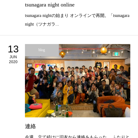
tsunagara night online
tsunagara nightの始まり オンラインで再開。「tsunagara
night（ツナガラ...
13
blog
JUN
2020
連絡
今週、立て続けに旧友から連絡をもらった。 ふたりと