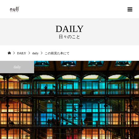
DAILY
日々のこと
DAILY
daily
この前見た本にて
daily