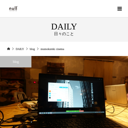
DAILY
日々のこと
DAILY
blog
mumokuteki cinema
blog